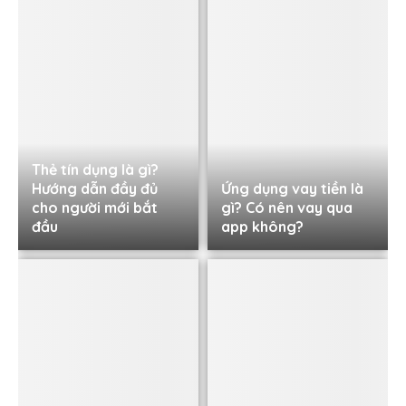
Thẻ tín dụng là gì?
Hướng dẫn đầy đủ
Ứng dụng vay tiền là
cho người mới bắt
gì? Có nên vay qua
đầu
app không?