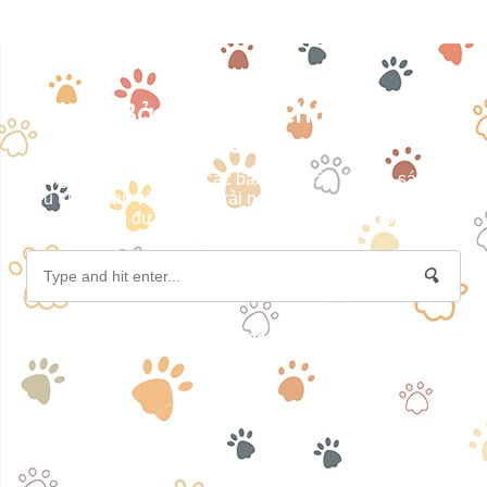
Nhận Bản Tin Tài Chính Khách
Quan
Đăng ký ngay để nhận các bài viết phân tích, so sánh dữ
liệu trực quan và chia sẻ trải nghiệm thực tế, giúp bạn dễ
dàng đưa ra lựa chọn tài chính phù hợp.
🔍
Privacy Policy
|
Terms of Service
|
Disclaimer
|
About Me
|
Contact