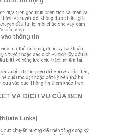
ổ chức tín dụng
 sẻ dựa trên góc nhìn phân tích cá nhân và
thành và tuyệt đối không được hiểu, giải
 khuyên đầu tư, lời mời chào cho vay, cam
ợc cấp phép.
 vào thông tin
 việc mở thẻ tín dụng, đăng ký tài khoản
trực tuyến hoặc các dịch vụ tích lũy đều là
ểu biết và năng lực chịu trách nhiệm tài
hĩa vụ bồi thường nào đối với các tổn thất,
iếp, hệ quả) mà bạn hoặc bất kỳ bên thứ ba
àn dựa vào các Thông tin tham khảo trên
 KẾT VÀ DỊCH VỤ CỦA BÊN
ffiliate Links)
hoặc nút chuyển hướng đến nền tảng đăng ký