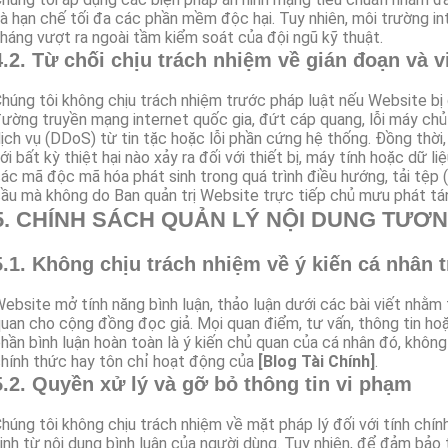
à hạn chế tối đa các phần mềm độc hại. Tuy nhiên, môi trường int
háng vượt ra ngoài tầm kiểm soát của đội ngũ kỹ thuật.
4.2. Từ chối chịu trách nhiệm về gián đoạn và v
húng tôi không chịu trách nhiệm trước pháp luật nếu Website bị
ường truyền mạng internet quốc gia, đứt cáp quang, lỗi máy chủ 
ịch vụ (DDoS) từ tin tặc hoặc lỗi phần cứng hệ thống. Đồng thời
ới bất kỳ thiệt hại nào xảy ra đối với thiết bị, máy tính hoặc dữ 
ác mã độc mã hóa phát sinh trong quá trình điều hướng, tải tệp 
ầu mà không do Ban quản trị Website trực tiếp chủ mưu phát tá
5. CHÍNH SÁCH QUẢN LÝ NỘI DUNG TƯƠN
5.1. Không chịu trách nhiệm về ý kiến cá nhân 
ebsite mở tính năng bình luận, thảo luận dưới các bài viết nhằm 
uan cho cộng đồng đọc giả. Mọi quan điểm, tư vấn, thông tin hoặ
hần bình luận hoàn toàn là ý kiến chủ quan của cá nhân đó, khôn
hính thức hay tôn chỉ hoạt động của
[Blog Tài Chính]
.
5.2. Quyền xử lý và gỡ bỏ thông tin vi phạm
húng tôi không chịu trách nhiệm về mặt pháp lý đối với tính chín
inh từ nội dung bình luận của người dùng. Tuy nhiên, để đảm bảo