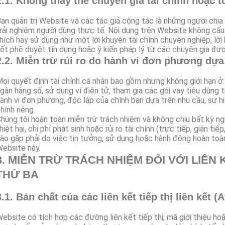
2.1. Không thay thế chuyên gia tài chính hoặc t
an quản trị Website và các tác giả cộng tác là những người chia
rải nghiệm người dùng thực tế. Nội dung trên Website không cấu 
hích hay sử dụng như một lời khuyên tài chính chuyên nghiệp, lời
ết phê duyệt tín dụng hoặc ý kiến pháp lý từ các chuyên gia đư
2.2. Miễn trừ rủi ro do hành vi đơn phương dựa
ọi quyết định tài chính cá nhân bao gồm nhưng không giới hạn ở:
gân hàng số, sử dụng ví điện tử, tham gia các gói vay tiêu dùng 
ành vi đơn phương, độc lập của chính bạn dựa trên nhu cầu, sự hi
hính riêng.
húng tôi hoàn toàn miễn trừ trách nhiệm và không chịu bất kỳ ng
hiệt hại, chi phí phát sinh hoặc rủi ro tài chính (trực tiếp, gián t
ào gặp phải do việc tin tưởng, sử dụng hoặc hành động hoàn to
ebsite này.
3. MIỄN TRỪ TRÁCH NHIỆM ĐỐI VỚI LIÊN
THỨ BA
3.1. Bản chất của các liên kết tiếp thị liên kết (A
ebsite có tích hợp các đường liên kết tiếp thị, mã giới thiệu 