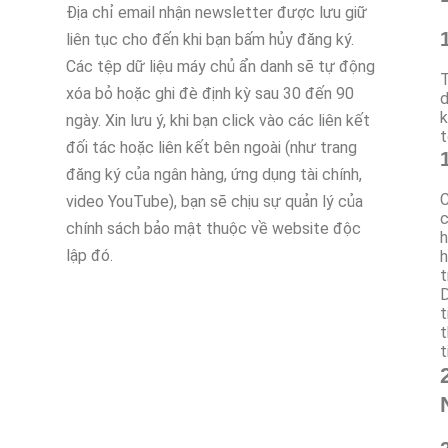
Địa chỉ email nhận newsletter được lưu giữ
liên tục cho đến khi bạn bấm hủy đăng ký.
Các tệp dữ liệu máy chủ ẩn danh sẽ tự động
T
xóa bỏ hoặc ghi đè định kỳ sau 30 đến 90
d
k
ngày. Xin lưu ý, khi bạn click vào các liên kết
t
đối tác hoặc liên kết bên ngoài (như trang
đăng ký của ngân hàng, ứng dụng tài chính,
C
video YouTube), bạn sẽ chịu sự quản lý của
c
chính sách bảo mật thuộc về website độc
h
lập đó.
h
t
D
t
t
t