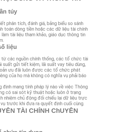
ần túy
t phân tích, đánh giá, bảng biểu so sánh
h toán dòng tiền hoặc các dữ liệu tài chính
làm tài liệu tham khảo, giáo dục thông tin
m.
ố liệu
u từ các nguồn chính thống, các tổ chức tài
i suất gửi tiết kiệm, lãi suất vay tiêu dùng,
khoản ưu đãi luôn được các tổ chức phát
riêng của họ mà không có nghĩa vụ phải báo
g định mang tính pháp lý nào về việc Thông
ông có sai sót kỹ thuật hoặc luôn ở trạng
h nhiệm chủ động đối chiếu lại dữ liệu trực
vụ trước khi đưa ra quyết định cuối cùng.
UYÊN TÀI CHÍNH ChUYÊN