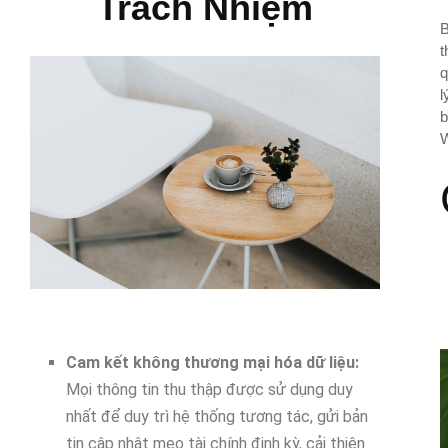
Trách Nhiệm
B
t
q
l
b
W
Cam kết không thương mại hóa dữ liệu:
Mọi thông tin thu thập được sử dụng duy
nhất để duy trì hệ thống tương tác, gửi bản
tin cập nhật mẹo tài chính định kỳ, cải thiện