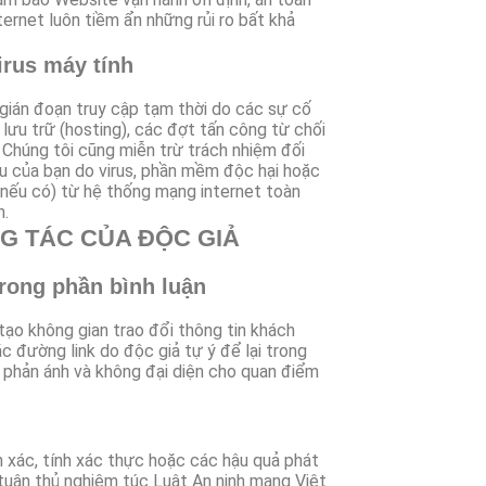
ernet luôn tiềm ẩn những rủi ro bất khả
irus máy tính
 gián đoạn truy cập tạm thời do các sự cố
lưu trữ (hosting), các đợt tấn công từ chối
, Chúng tôi cũng miễn trừ trách nhiệm đối
liệu của bạn do virus, phần mềm độc hại hoặc
(nếu có) từ hệ thống mạng internet toàn
n.
G TÁC CỦA ĐỘC GIẢ
trong phần bình luận
tạo không gian trao đổi thông tin khách
c đường link do độc giả tự ý để lại trong
g phản ánh và không đại diện cho quan điểm
h xác, tính xác thực hoặc các hậu quả phát
 tuân thủ nghiêm túc Luật An ninh mạng Việt