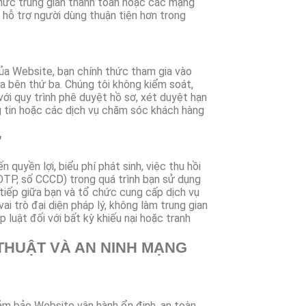
chức trung gian thanh toán hoặc các mạng
rò hỗ trợ người dùng thuận tiện hơn trong
ủa Website, bạn chính thức tham gia vào
a bên thứ ba. Chúng tôi không kiểm soát,
ới quy trình phê duyệt hồ sơ, xét duyệt hạn
g tin hoặc các dịch vụ chăm sóc khách hàng
ự
n quyền lợi, biểu phí phát sinh, việc thu hồi
OTP, số CCCD) trong quá trình bạn sử dụng
tiếp giữa bạn và tổ chức cung cấp dịch vụ
i trò đại diện pháp lý, không làm trung gian
 luật đối với bất kỳ khiếu nại hoặc tranh
 THUẬT VÀ AN NINH MẠNG
ảm bảo Website vận hành ổn định, an toàn