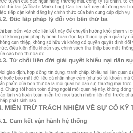
rực tuyến của các ngân hàng thương mại, công ty tài chính, tổ 
ưới đối tác (Affiliate Marketing). Các liên kết này chỉ đóng vai t
iệc tiếp cận kênh đăng ký chính thức của bên cung cấp dịch vụ.
3.2. Độc lập pháp lý đối với bên thứ ba
hi bạn bấm vào các liên kết này để chuyển hướng khỏi phạm vi c
ột không gian pháp lý hoàn toàn độc lập thuộc quyền quản lý củ
hông can thiệp, không sở hữu và không có quyền quyết định đối v
ức, điều kiện điều khoản vay, chính sách thu thập bảo mật thôn
ủa các bên thứ ba đó.
3.3. Từ chối liên đới giải quyết khiếu nại dân s
ọi giao dịch, hợp đồng tín dụng, tranh chấp, khiếu nại liên quan đế
ợ hoặc bảo mật dữ liệu cá nhân nhạy cảm (như số tài khoản, mã 
ản phẩm của bên thứ ba là mối quan hệ dân sự, thương mại trực 
ó. Chúng tôi hoàn toàn đứng ngoài mối quan hệ này, không đóng va
ảo lãnh và hoàn toàn miễn trừ mọi trách nhiệm liên đới trước pháp
hấp phát sinh nào.
4. MIỄN TRỪ TRÁCH NHIỆM VỀ SỰ CỐ KỸ
4.1. Cam kết vận hành hệ thống
húng tôi áp dụng các biện pháp an ninh mạng tiêu chuẩn nhằm đ