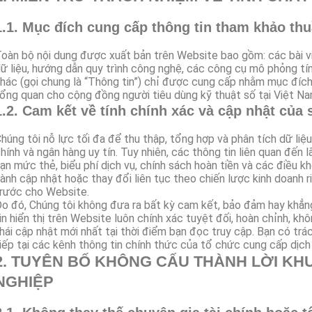
1.1. Mục đích cung cấp thông tin tham khảo thu
oàn bộ nội dung được xuất bản trên Website bao gồm: các bài viế
ữ liệu, hướng dẫn quy trình công nghệ, các công cụ mô phỏng tín
hác (gọi chung là “Thông tin”) chỉ được cung cấp nhằm mục đích 
ổng quan cho cộng đồng người tiêu dùng kỹ thuật số tại Việt Na
1.2. Cam kết về tính chính xác và cập nhật của s
húng tôi nỗ lực tối đa để thu thập, tổng hợp và phân tích dữ liệ
hính và ngân hàng uy tín. Tuy nhiên, các thông tin liên quan đến lã
ạn mức thẻ, biểu phí dịch vụ, chính sách hoàn tiền và các điều 
ành cập nhật hoặc thay đổi liên tục theo chiến lược kinh doanh 
rước cho Website.
o đó, Chúng tôi không đưa ra bất kỳ cam kết, bảo đảm hay khẳn
in hiển thị trên Website luôn chính xác tuyệt đối, hoàn chỉnh, kh
hái cập nhật mới nhất tại thời điểm bạn đọc truy cập. Bạn có trác
iếp tại các kênh thông tin chính thức của tổ chức cung cấp dịch 
2. TUYÊN BỐ KHÔNG CẤU THÀNH LỜI KH
NGHIỆP