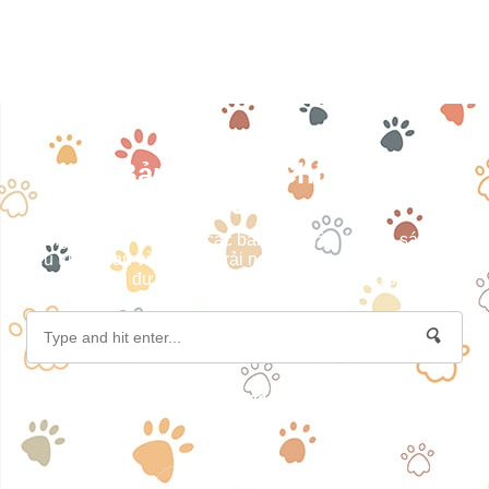
Nhận Bản Tin Tài Chính Khách
Quan
Đăng ký ngay để nhận các bài viết phân tích, so sánh dữ
liệu trực quan và chia sẻ trải nghiệm thực tế, giúp bạn dễ
dàng đưa ra lựa chọn tài chính phù hợp.
🔍
Privacy Policy
|
Terms of Service
|
Disclaimer
|
About Me
|
Contact