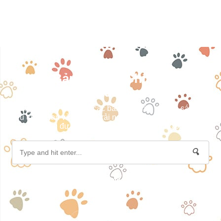
Nhận Bản Tin Tài Chính Khách
Quan
Đăng ký ngay để nhận các bài viết phân tích, so sánh dữ
liệu trực quan và chia sẻ trải nghiệm thực tế, giúp bạn dễ
dàng đưa ra lựa chọn tài chính phù hợp.
🔍
Privacy Policy
|
Terms of Service
|
Disclaimer
|
About Me
|
Contact