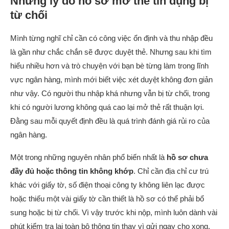
Những lý do hồ sơ mở thẻ tín dụng bị
từ chối
Mình từng nghĩ chỉ cần có công việc ổn định và thu nhập đều
là gần như chắc chắn sẽ được duyệt thẻ. Nhưng sau khi tìm
hiểu nhiều hơn và trò chuyện với bạn bè từng làm trong lĩnh
vực ngân hàng, mình mới biết việc xét duyệt không đơn giản
như vậy. Có người thu nhập khá nhưng vẫn bị từ chối, trong
khi có người lương không quá cao lại mở thẻ rất thuận lợi.
Đằng sau mỗi quyết định đều là quá trình đánh giá rủi ro của
ngân hàng.
Một trong những nguyên nhân phổ biến nhất là
hồ sơ chưa
đầy đủ hoặc thông tin không khớp
. Chỉ cần địa chỉ cư trú
khác với giấy tờ, số điện thoại công ty không liên lạc được
hoặc thiếu một vài giấy tờ cần thiết là hồ sơ có thể phải bổ
sung hoặc bị từ chối. Vì vậy trước khi nộp, mình luôn dành vài
phút kiểm tra lại toàn bộ thông tin thay vì gửi ngay cho xong.